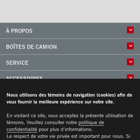
À PROPOS
Histoire
BOÎTES DE CAMION
Culture
Usine
Boîtes multi-usages
SERVICE
Partenaire
Classik
Carrières
X-Treme
Réparation de boîtes de camion
ACCESSOIRES
Boîtes réfrigérées
Réparation et installation
Frio
de monte-charges
Portes
RESSOURCES
Arctik
Nous utilisons des témoins de navigation (cookies) afin de
Pièces
Toits
vous fournir la meilleure expérience sur notre site.
Planchers
Garantie limitée de Transit
CARRIÈRES
Marches
Conditions générales
En visitant ce site, vous acceptez la présente utilisation de
Barres d'attaches
Manuel du propriétaire et Procédures d’entretien recommandées
témoins. Veuillez consulter notre
politique de
NOUS JOINDRE
Éclairages
confidentialité
pour plus d'informations.
Poignées
Téléphone :
Sans frais :
Télécopieur :
Pièces :
Service :
Ventes :
PIECES@TRANSIT.CA
VENTES@TRANSIT.CA
SERVICE@TRANSIT.CA
1 877 382-0104
514 382-0104
514 383-5636
Le respect de votre vie privée est important pour nous. Si
3600, boulevard Industriel