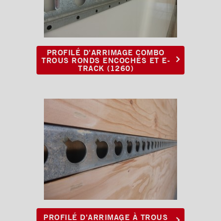
Profilé d'arrimage avec
anneaux
Poteaux logistiques
PROFILÉ D'ARRIMAGE COMBO
TROUS RONDS ENCOCHÉS ET E-
Ancrage avec anneaux
TRACK (1260)
Éclairages intérieur
Rampes
Finitions intérieures
Monte-charges MAXON
Marches
Échelles et passerelles
Caméra de recul
Sous-structures
PROFILÉ D'ARRIMAGE À TROUS