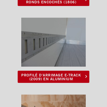
Coffres
RONDS ENCOCHÉS (1806)
Poignées et serrures
Ventilations
PROFILÉ D'ARRIMAGE E-TRACK
(2009) EN ALUMINIUM