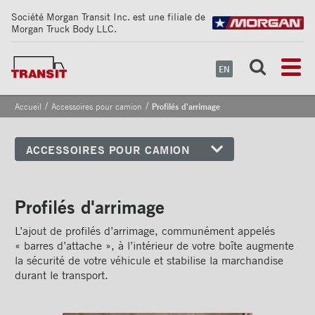
Société Morgan Transit Inc. est une filiale de
Morgan Truck Body LLC.
EN
/
/
Accueil
Accessoires pour camion
Profilés d'arrimage
ACCESSOIRES POUR CAMION
Coins avant
Bandes de sécurité
Profilés d'arrimage
réfléchissantes
L’ajout de profilés d’arrimage, communément appelés
Cadrages arrières
« barres d’attache », à l’intérieur de votre boîte augmente
la sécurité de votre véhicule et stabilise la marchandise
Portes
durant le transport.
Pare-chocs