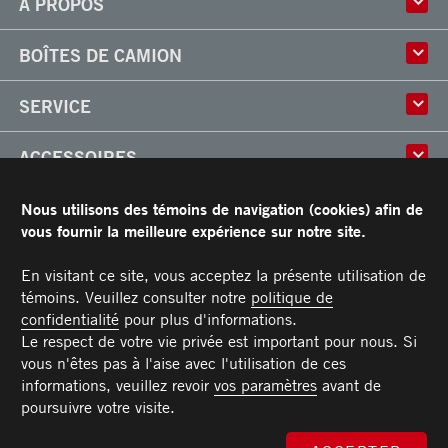
À PROPOS
Histoire
BOÎTES DE CAMION
Culture
Usine
Boîtes multi-usages
SERVICE
Partenaire
Classik
Carrières
X-Treme
Réparation de boîtes de camion
ACCESSOIRES
Boîtes réfrigérées
Réparation et installation
Frio
de monte-charges
Portes
RESSOURCES
Arctik
Nous utilisons des témoins de navigation (cookies) afin de
Pièces
Toits
vous fournir la meilleure expérience sur notre site.
Planchers
Garantie limitée de Transit
CARRIÈRES
Marches
Conditions générales
En visitant ce site, vous acceptez la présente utilisation de
Barres d'attaches
Manuel du propriétaire et Procédures d’entretien recommandées
témoins. Veuillez consulter notre
politique de
NOUS JOINDRE
Éclairages
confidentialité
pour plus d'informations.
Poignées
Téléphone :
Sans frais :
Télécopieur :
Pièces :
Service :
Ventes :
PIECES@TRANSIT.CA
VENTES@TRANSIT.CA
SERVICE@TRANSIT.CA
1 877 382-0104
514 382-0104
514 383-5636
Le respect de votre vie privée est important pour nous. Si
3600, boulevard Industriel
MEMBRE DE
Pare-chocs
Laval (Québec) H7L 4R9
vous n'êtes pas à l'aise avec l'utilisation de ces
Rampes
informations, veuillez revoir
vos paramètres
avant de
poursuivre votre visite.
Coffres
Monte-charge MAXON