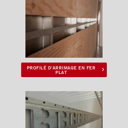
Planchers
Toits
Éclairages extérieur
Bandes protectrices
Profilés d'arrimage
Profilé d'arrimage en fer plat
Profilé d'arrimage Combo
PROFILÉ D'ARRIMAGE EN FER
Trous Ronds encochés et E-
PLAT
Track (1260)
Profilé d'arrimage à Trous
Ronds encochés (1806)
Profilé d'arrimage E-Track
(2009) en aluminium
Profilé d'arrimage E-Track
(2009)