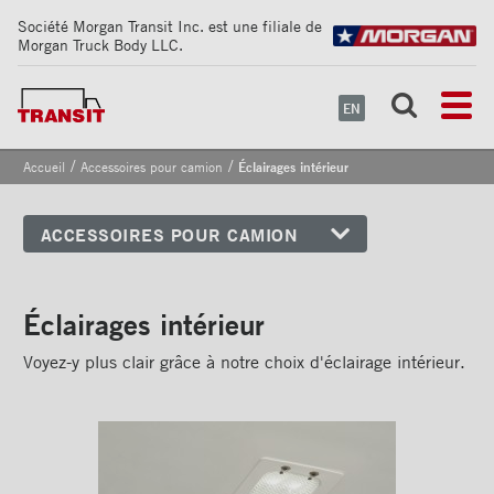
Société Morgan Transit Inc. est une filiale de
Morgan Truck Body LLC.
EN
/
/
Accueil
Accessoires pour camion
Éclairages intérieur
ACCESSOIRES POUR CAMION
Coins avant
Bandes de sécurité
Éclairages intérieur
réfléchissantes
Voyez-y plus clair grâce à notre choix d'éclairage intérieur.
Cadrages arrières
Portes
Pare-chocs