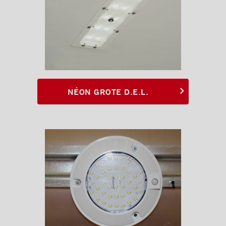
Planchers
Toits
Éclairages extérieur
Bandes protectrices
Profilés d'arrimage
NÉON GROTE D.E.L.
Éclairages intérieur
Néon Grote D.E.L.
Plafonnier D.E.L.
Rampes
Finitions intérieures
Monte-charges MAXON
Marches