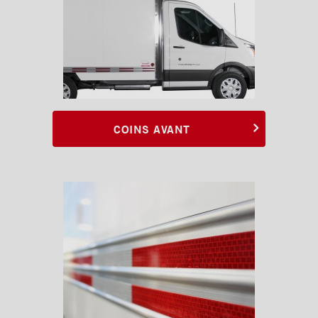
Planchers
Toits
Éclairages extérieur
Bandes protectrices
Profilés d'arrimage
COINS AVANT
Éclairages intérieur
Rampes
Finitions intérieures
Monte-charges MAXON
Marches
Échelles et passerelles
Caméra de recul