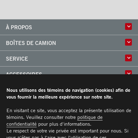
À PROPOS
Histoire
BOÎTES DE CAMION
Culture
Usine
Boîtes multi-usages
SERVICE
Partenaire
Classik
Carrières
X-Treme
Réparation de boîtes de camion
ACCESSOIRES
Boîtes réfrigérées
Réparation et installation
Frio
de monte-charges
Portes
RESSOURCES
Nous utilisons des témoins de navigation (cookies) afin de
Arctik
Pièces
Toits
vous fournir la meilleure expérience sur notre site.
Planchers
Garantie limitée de Transit
CARRIÈRES
Marches
Conditions générales
En visitant ce site, vous acceptez la présente utilisation de
Barres d'attaches
Manuel du propriétaire et Procédures d’entretien recommandées
témoins. Veuillez consulter notre
politique de
NOUS JOINDRE
Éclairages
confidentialité
pour plus d'informations.
Poignées
Téléphone :
Sans frais :
Télécopieur :
Pièces :
Service :
Ventes :
PIECES@TRANSIT.CA
VENTES@TRANSIT.CA
SERVICE@TRANSIT.CA
1 877 382-0104
514 382-0104
514 383-5636
Le respect de votre vie privée est important pour nous. Si
3600, boulevard Industriel
MEMBRE DE
Pare-chocs
vous n'êtes pas à l'aise avec l'utilisation de ces
Laval (Québec) H7L 4R9