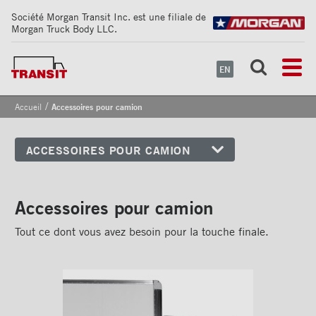
Société Morgan Transit Inc. est une filiale de
Morgan Truck Body LLC.
EN
/
Accueil
Accessoires pour camion
ACCESSOIRES POUR CAMION
Coins avant
Bandes de sécurité
Accessoires pour camion
réfléchissantes
Tout ce dont vous avez besoin pour la touche finale.
Cadrages arrières
Portes
Pare-chocs