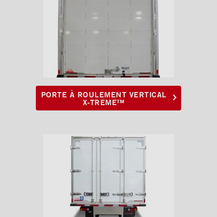
Portes arrière
Porte de côté Frio
Porte de côté
Porte de côté coulissante
Porte de service
PORTE À ROULEMENT VERTICAL
Pare-chocs
X-TREME™
Planchers
Toits
Éclairages extérieur
Bandes protectrices
Profilés d'arrimage
Éclairages intérieur