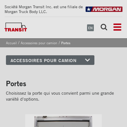
Société Morgan Transit Inc. est une filiale de
Morgan Truck Body LLC.
EN
/
/
Accueil
Accessoires pour camion
Portes
ACCESSOIRES POUR CAMION
Coins avant
Bandes de sécurité
Portes
réfléchissantes
Choisissez la porte qui vous convient parmi une grande
Cadrages arrières
variété d'options.
Portes
Porte à roulement vertical X-
Treme™