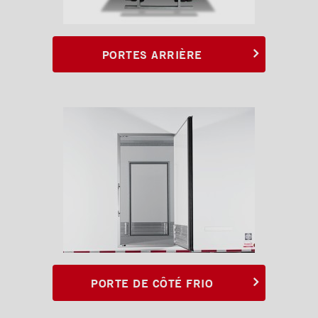
Rampes
Finitions intérieures
PORTES ARRIÈRE
Monte-charges MAXON
Marches
Échelles et passerelles
Caméra de recul
Sous-structures
Coffres
Poignées et serrures
Ventilations
PORTE DE CÔTÉ FRIO