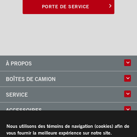
PORTE DE SERVICE
À PROPOS
Histoire
BOÎTES DE CAMION
Culture
Usine
Boîtes multi-usages
SERVICE
Partenaire
Classik
Carrières
X-Treme
Réparation de boîtes de camion
ACCESSOIRES
Boîtes réfrigérées
Réparation et installation
Frio
de monte-charges
Portes
RESSOURCES
Arctik
Nous utilisons des témoins de navigation (cookies) afin de
Pièces
Toits
vous fournir la meilleure expérience sur notre site.
Planchers
Garantie limitée de Transit