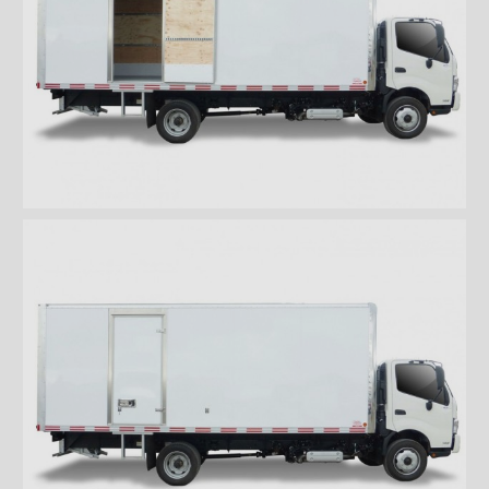
Portes arrière
Porte de côté Frio
Porte de côté
Porte de côté coulissante
Porte de service
Pare-chocs
Planchers
Toits
Éclairages extérieur
Bandes protectrices
Profilés d'arrimage
Éclairages intérieur