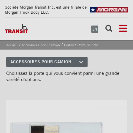
Société Morgan Transit Inc. est une filiale de
Morgan Truck Body LLC.
EN
/
/
/
Accueil
Accessoires pour camion
Portes
Porte de côté
Porte de côté
ACCESSOIRES POUR CAMION
Coins avant
Choisissez la porte qui vous convient parmi une grande
variété d'options.
Bandes de sécurité
réfléchissantes
Cadrages arrières
Portes
Porte à roulement vertical X-
Treme™