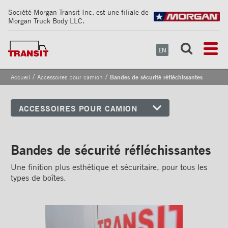
Société Morgan Transit Inc. est une filiale de
Morgan Truck Body LLC.
EN
/
/
Accueil
Accessoires pour camion
Bandes de sécurité réfléchissantes
ACCESSOIRES POUR CAMION
Coins avant
Bandes de sécurité
Bandes de sécurité réfléchissantes
réfléchissantes
Une finition plus esthétique et sécuritaire, pour tous les
Bande de sécurité
types de boîtes.
réfléchissante simple sur
bande de frottement de 2''
Bande de sécurité
réfléchissante double sur