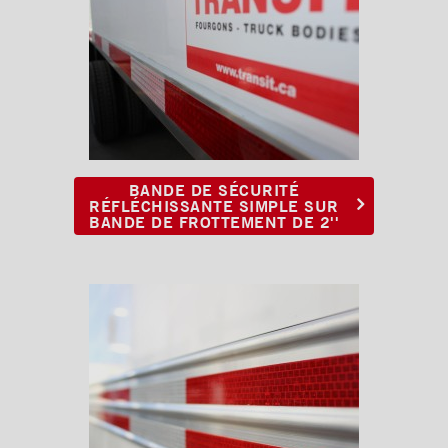
bande de frottement de 4''
Bande de sécurité
réfléchissante double sur
bande de frottement de 7¼''
Cadrages arrières
Portes
BANDE DE SÉCURITÉ
Pare-chocs
RÉFLÉCHISSANTE SIMPLE SUR
BANDE DE FROTTEMENT DE 2''
Planchers
Toits
Éclairages extérieur
Bandes protectrices
Profilés d'arrimage
Éclairages intérieur