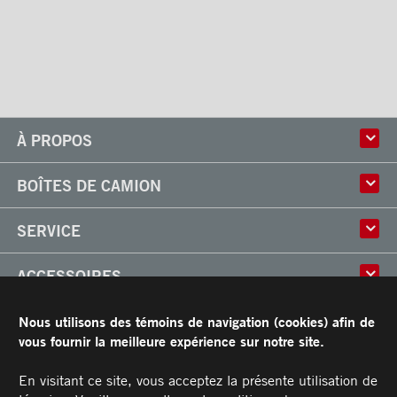
À PROPOS
Histoire
BOÎTES DE CAMION
Culture
Usine
Boîtes multi-usages
SERVICE
Partenaire
Classik
Carrières
X-Treme
Réparation de boîtes de camion
ACCESSOIRES
Boîtes réfrigérées
Réparation et installation
Frio
de monte-charges
Portes
RESSOURCES
Arctik
Nous utilisons des témoins de navigation (cookies) afin de
Pièces
Toits
vous fournir la meilleure expérience sur notre site.
Planchers
Garantie limitée de Transit
CARRIÈRES
Marches
Conditions générales
En visitant ce site, vous acceptez la présente utilisation de
Barres d'attaches
Manuel du propriétaire et Procédures d’entretien recommandées