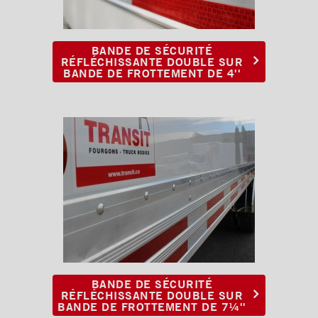
Rampes
Finitions intérieures
BANDE DE SÉCURITÉ
Monte-charges MAXON
RÉFLÉCHISSANTE DOUBLE SUR
BANDE DE FROTTEMENT DE 4''
Marches
Échelles et passerelles
Caméra de recul
Sous-structures
Coffres
Poignées et serrures
Ventilations
BANDE DE SÉCURITÉ
RÉFLÉCHISSANTE DOUBLE SUR
BANDE DE FROTTEMENT DE 7¼''