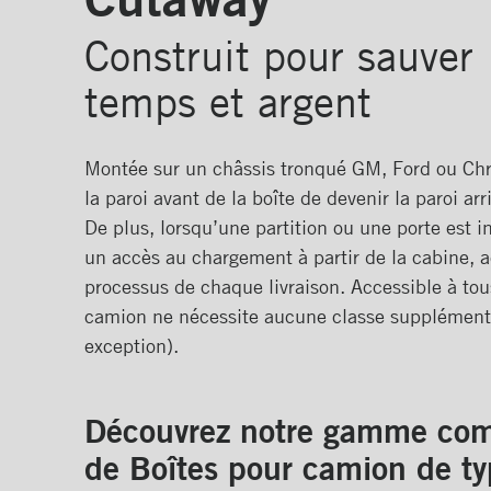
Boîte Cutaway Classikᴹᴰ
Construit pour sauver
Boîte Cutaway Classikᴹᴰ
Profilair
temps et argent
Boîte Cutaway Frioᴹᴰ
Boîte Cutaway Arctikᴹᴰ
Montée sur un châssis tronqué GM, Ford ou Chry
la paroi avant de la boîte de devenir la paroi arr
De plus, lorsqu’une partition ou une porte est i
un accès au chargement à partir de la cabine, a
processus de chaque livraison. Accessible à to
camion ne nécessite aucune classe supplémenta
exception).
Découvrez notre gamme com
de Boîtes pour camion de t