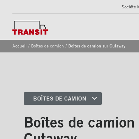
Société 
/
/
Accueil
Boîtes de camion
Boîtes de camion sur Cutaway
BOÎTES DE CAMION
Boîtes de camion sur Cutaway
Boîtes de camion 
Boîtes de camion Multi-usages
Cutaway
Boîtes de camion réfrigérées