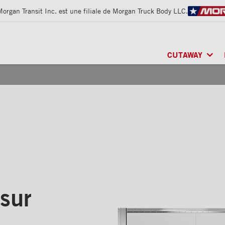
Morgan Transit Inc. est une filiale de Morgan Truck Body LLC.
CUTAWAY
CLASSIK
MD
/ MU
FRIO
MD
/ RÉFRI
ARCTIK
MD
/ RÉF
sur