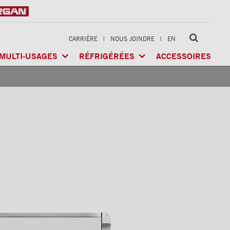
CARRIÈRE
|
NOUS JOINDRE
|
EN
MULTI-USAGES
RÉFRIGÉRÉES
ACCESSOIRES
LTI-USAGES
CLASSIK
MD
/ MULTI-USAGES
ARCTIK
MD
/ RÉFRIGÉRÉE
GÉRÉE
X-TREME
MD
/ CHARGES LOURDES
FRIO
MD
/ RÉFRIGÉRÉE
RIGÉRÉE