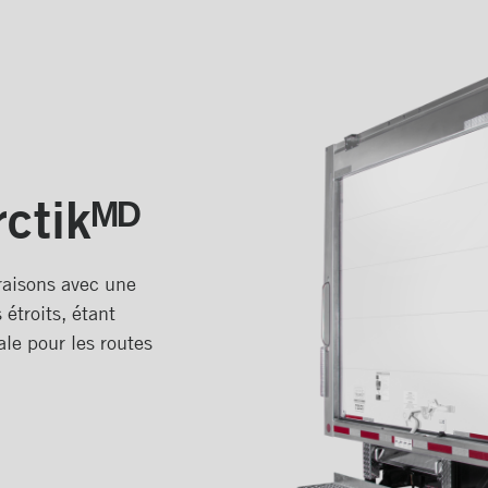
rctikᴹᴰ
vraisons avec une
étroits, étant
ale pour les routes