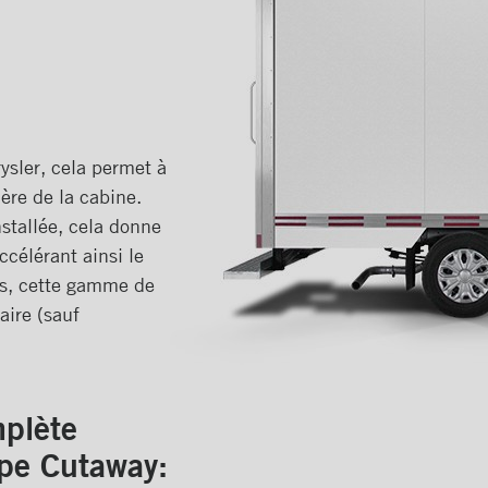
sler, cela permet à
ière de la cabine.
nstallée, cela donne
ccélérant ainsi le
us, cette gamme de
ire (sauf
plète
ype Cutaway: