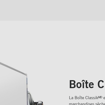
Boîte C
La Boîte Classikᴹᴰ e
marchandises sèche