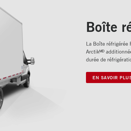
Boîte r
La Boîte réfrigérée 
Arctikᴹᴰ additionn
durée de réfrigérati
EN SAVOIR PLU