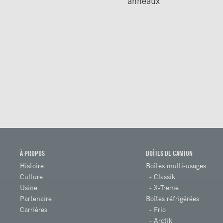
anneaux
À PROPOS
BOÎTES DE CAMION
Histoire
Boîtes multi-usages
Culture
Classik
Usine
X-Treme
Partenaire
Boîtes réfrigérées
Carrières
Frio
Arctik