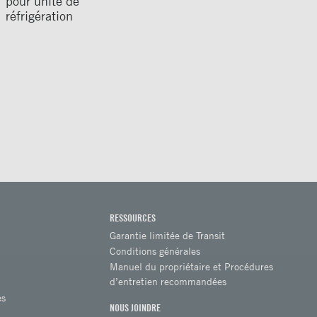
pour unité de
réfrigération
RESSOURCES
Garantie limitée de Transit
Conditions générales
Manuel du propriétaire et Procédures
d’entretien recommandées
es
NOUS JOINDRE