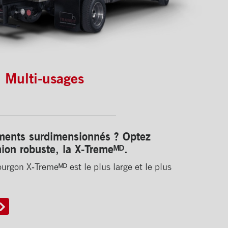
 Multi-usages
ments surdimensionnés ? Optez
ion robuste, la X‑Tremeᴹᴰ.
urgon X‑Tremeᴹᴰ est le plus large et le plus