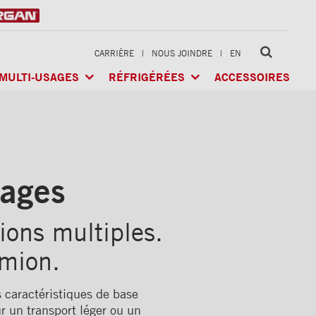
CARRIÈRE
|
NOUS JOINDRE
|
EN
MULTI-USAGES
RÉFRIGÉRÉES
ACCESSOIRES
LTI-USAGES
CLASSIK
MD
/ MULTI-USAGES
ARCTIK
MD
/ RÉFRIGÉRÉE
GÉRÉE
X-TREME
MD
/ CHARGES LOURDES
FRIO
MD
/ RÉFRIGÉRÉE
RIGÉRÉE
sages
ions multiples.
amion.
s caractéristiques de base
r un transport léger ou un