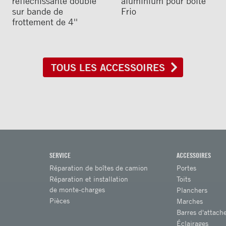
réfléchissante double
aluminium pour boîte
sur bande de
Frio
frottement de 4''
TOUS LES ACCESSOIRES
SERVICE
ACCESSOIRES
Réparation de boîtes de camion
Portes
Réparation et installation
Toits
de monte-charges
Planchers
Pièces
Marches
Barres d'attach
Éclairages