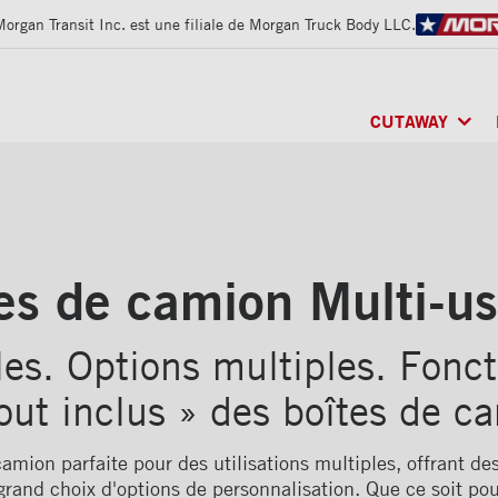
Morgan Transit Inc. est une filiale de Morgan Truck Body LLC.
CUTAWAY
CLASSIK
MD
/ MU
FRIO
MD
/ RÉFRI
ARCTIK
MD
/ RÉF
es de camion Multi-u
es. Options multiples. Fonct
out inclus » des boîtes de c
amion parfaite pour des utilisations multiples, offrant de
grand choix d'options de personnalisation. Que ce soit pou