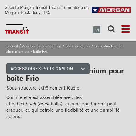
Société Morgan Transit Inc. est une filiale de
Morgan Truck Body LLC.
EN
/
/
/
Accueil
Accessoires pour camion
Sous-structures
Sous-structure en
aluminium pour boîte Frio
Sous-structure en aluminium pour
ACCESSOIRES POUR CAMION
boîte Frio
Coins avant
Sous-structure extrêmement légère.
Bandes de sécurité
réfléchissantes
Comme elle est assemblée avec des
attaches
huck
(
huck
bolts), aucune soudure ne peut
Cadrages arrières
craquer, ce qui octroie une flexibilité et une durabilité
accrue.
Portes
Pare-chocs