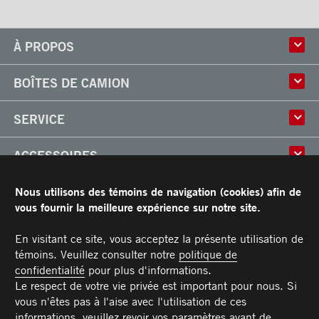
À PROPOS
Histoire
BOÎTES DE CAMION
Culture
Usine
Boîtes multi-usages
SERVICE
Partenaire
Classik
Carrières
X-Treme
Réparation de boîtes de camion
ACCESSOIRES
Boîtes réfrigérées
Réparation et installation
Frio
de monte-charges
Portes
RESSOURCES
Nous utilisons des témoins de navigation (cookies) afin de
Arctik
Pièces
Toits
vous fournir la meilleure expérience sur notre site.
Planchers
Garantie limitée de Transit
CARRIÈRES
Marches
Conditions générales
En visitant ce site, vous acceptez la présente utilisation de
Barres d'attaches
Manuel du propriétaire et Procédures d’entretien recommandées
témoins. Veuillez consulter notre
politique de
NOUS JOINDRE
Éclairages
confidentialité
pour plus d'informations.
Poignées
Téléphone :
Sans frais :
Télécopieur :
Pièces :
Service :
Ventes :
PIECES@TRANSIT.CA
VENTES@TRANSIT.CA
SERVICE@TRANSIT.CA
1 877 382-0104
514 382-0104
514 383-5636
Le respect de votre vie privée est important pour nous. Si
3600, boulevard Industriel
MEMBRE DE
Pare-chocs
vous n'êtes pas à l'aise avec l'utilisation de ces
Laval (Québec) H7L 4R9
Rampes
informations, veuillez revoir
vos paramètres
avant de