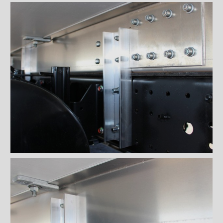
Planchers
Toits
Éclairages extérieur
Bandes protectrices
Profilés d'arrimage
Éclairages intérieur
Rampes
Finitions intérieures
Monte-charges MAXON
Marches
Échelles et passerelles
Caméra de recul