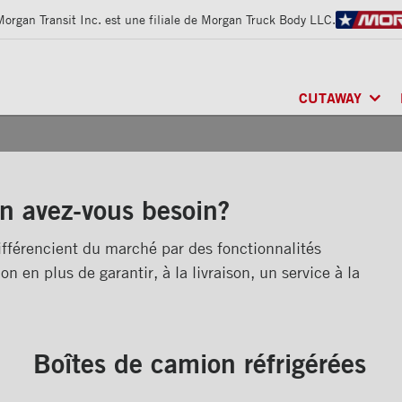
Morgan Transit Inc. est une filiale de Morgan Truck Body LLC.
CUTAWAY
CLASSIK
MD
/ MU
FRIO
MD
/ RÉFRI
ARCTIK
MD
/ RÉF
n avez-vous besoin?
fférencient du marché par des fonctionnalités
on en plus de garantir, à la livraison, un service à la
Boîtes de camion réfrigérées