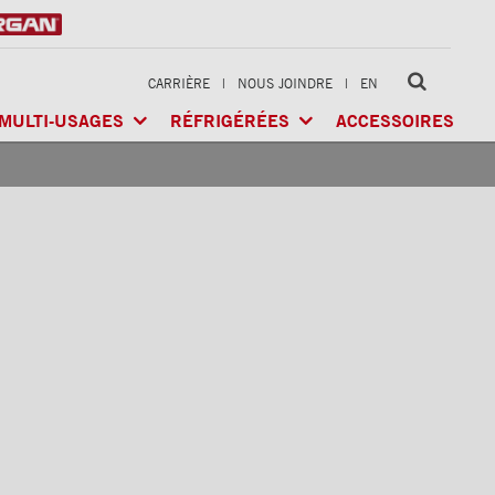
CARRIÈRE
|
NOUS JOINDRE
|
EN
MULTI-USAGES
RÉFRIGÉRÉES
ACCESSOIRES
LTI-USAGES
CLASSIK
MD
/ MULTI-USAGES
ARCTIK
MD
/ RÉFRIGÉRÉE
GÉRÉE
X-TREME
MD
/ CHARGES LOURDES
FRIO
MD
/ RÉFRIGÉRÉE
RIGÉRÉE