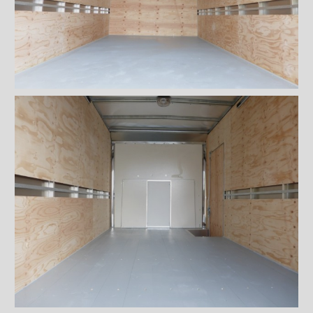
(2009)
Profilé d'arrimage avec
anneaux
Poteaux logistiques
Ancrage avec anneaux
Éclairages intérieur
Rampes
Finitions intérieures
Monte-charges MAXON
Marches
Échelles et passerelles
Caméra de recul
Sous-structures