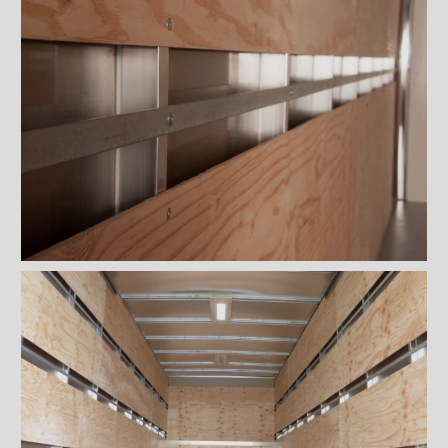
Planchers
Toits
Éclairages extérieur
Bandes protectrices
Profilés d'arrimage
Profilé d'arrimage en fer plat
Profilé d'arrimage Combo
Trous Ronds encochés et E-
Track (1260)
Profilé d'arrimage à Trous
Ronds encochés (1806)
Profilé d'arrimage E-Track
(2009) en aluminium
Profilé d'arrimage E-Track