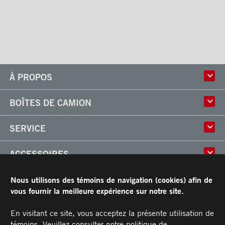
Coffres
Poignées et serrures
Ventilations
À PROPOS
Histoire
BOÎTES DE CAMION
Culture
Usine
Boîtes multi-usages
SERVICE
Partenaire
Classik
Carrières
X-Treme
Réparation de boîtes de camion
ACCESSOIRES
Boîtes réfrigérées
Réparation et installation
Frio
de monte-charges
Portes
RESSOURCES
Nous utilisons des témoins de navigation (cookies) afin de
Arctik
Pièces
Toits
vous fournir la meilleure expérience sur notre site.
Planchers
Garantie limitée de Transit
CARRIÈRES
Marches
Conditions générales
En visitant ce site, vous acceptez la présente utilisation de
Barres d'attaches
Manuel du propriétaire et Procédures d’entretien recommandées
témoins. Veuillez consulter notre
politique de