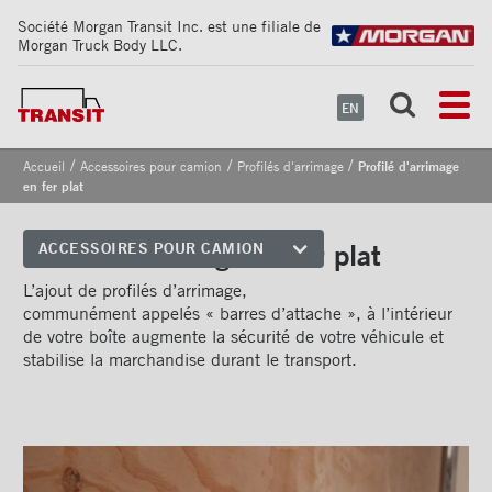
Société Morgan Transit Inc. est une filiale de
Morgan Truck Body LLC.
EN
/
/
/
Accueil
Accessoires pour camion
Profilés d'arrimage
Profilé d'arrimage
en fer plat
Profilé d'arrimage en fer plat
ACCESSOIRES POUR CAMION
Coins avant
L’ajout de profilés d’arrimage,
communément appelés « barres d’attache », à l’intérieur
Bandes de sécurité
de votre boîte augmente la sécurité de votre véhicule et
réfléchissantes
stabilise la marchandise durant le transport.
Cadrages arrières
Portes
Pare-chocs