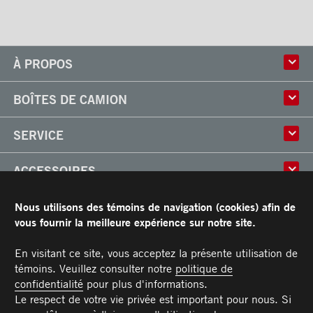
À PROPOS
Histoire
BOÎTES DE CAMION
Culture
Usine
Boîtes multi-usages
SERVICE
Partenaire
Classik
Carrières
X-Treme
Réparation de boîtes de camion
ACCESSOIRES
Boîtes réfrigérées
Réparation et installation
Frio
de monte-charges
Portes
RESSOURCES
Nous utilisons des témoins de navigation (cookies) afin de
Arctik
Pièces
Toits
vous fournir la meilleure expérience sur notre site.
Planchers
Garantie limitée de Transit
CARRIÈRES
Marches
Conditions générales
En visitant ce site, vous acceptez la présente utilisation de
Barres d'attaches
Manuel du propriétaire et Procédures d’entretien recommandées
témoins. Veuillez consulter notre
politique de
NOUS JOINDRE
Éclairages
confidentialité
pour plus d'informations.
Poignées
Téléphone :
Sans frais :
Télécopieur :
Pièces :
Service :
Ventes :
PIECES@TRANSIT.CA
VENTES@TRANSIT.CA
SERVICE@TRANSIT.CA
1 877 382-0104
514 382-0104
514 383-5636
Le respect de votre vie privée est important pour nous. Si
3600, boulevard Industriel
MEMBRE DE
Pare-chocs