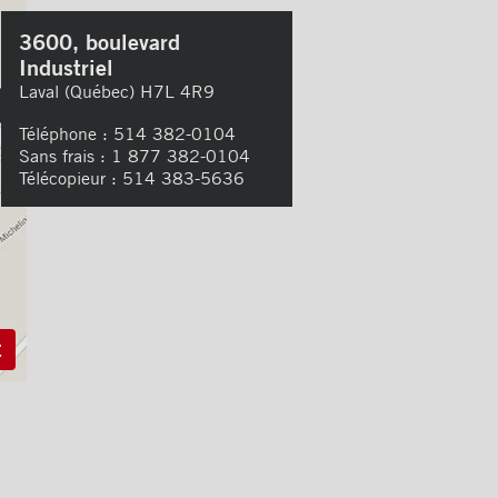
3600, boulevard
Industriel
Laval (Québec) H7L 4R9
Téléphone :
514 382-0104
Sans frais :
1 877 382-0104
Télécopieur :
514 383-5636
E