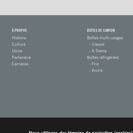
À PROPOS
BOÎTES DE CAMION
Histoire
Boîtes multi-usages
Culture
Classik
Usine
X-Treme
Partenaire
Boîtes réfrigérées
Carrières
Frio
Arctik
Nous utilisons des témoins de navigation (cookies) 