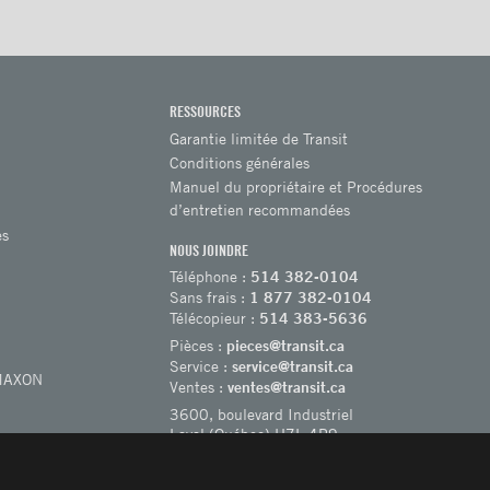
RESSOURCES
Garantie limitée de Transit
Conditions générales
Manuel du propriétaire et Procédures
d’entretien recommandées
es
NOUS JOINDRE
Téléphone :
514 382-0104
Sans frais :
1 877 382-0104
Télécopieur :
514 383-5636
Pièces :
pieces@transit.ca
Service :
service@transit.ca
 MAXON
Ventes :
ventes@transit.ca
3600, boulevard Industriel
Laval (Québec) H7L 4R9