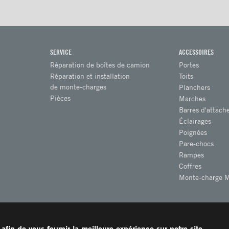
SERVICE
ACCESSOIRES
Réparation de boîtes de camion
Portes
Réparation et installation
Toits
de monte-charges
Planchers
Pièces
Marches
Barres d'attach
Éclairages
Poignées
Pare-chocs
Rampes
Coffres
Monte-charge
afin de vous fournir la meilleure expérience sur notre site.