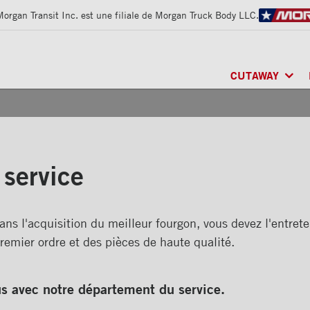
Morgan Transit Inc. est une filiale de Morgan Truck Body LLC.
CUTAWAY
CLASSIK
MD
/ MU
FRIO
MD
/ RÉFRI
ARCTIK
MD
/ RÉF
 service
dans l'acquisition du meilleur fourgon, vous devez l'entrete
remier ordre et des pièces de haute qualité.
s avec notre département du service.