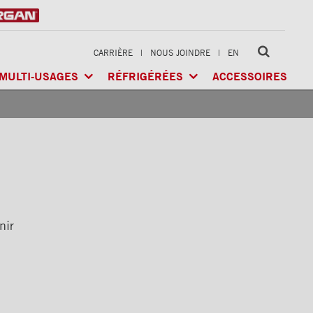
CARRIÈRE
|
NOUS JOINDRE
|
EN
MULTI-USAGES
RÉFRIGÉRÉES
ACCESSOIRES
LTI-USAGES
CLASSIK
MD
/ MULTI-USAGES
ARCTIK
MD
/ RÉFRIGÉRÉE
GÉRÉE
X-TREME
MD
/ CHARGES LOURDES
FRIO
MD
/ RÉFRIGÉRÉE
RIGÉRÉE
nir