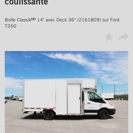
coulissante
Boîte Classikᴹᴰ 14' avec Deck 36" (2161809) sur Ford
T350
Ajouter
Par
aux
favoris