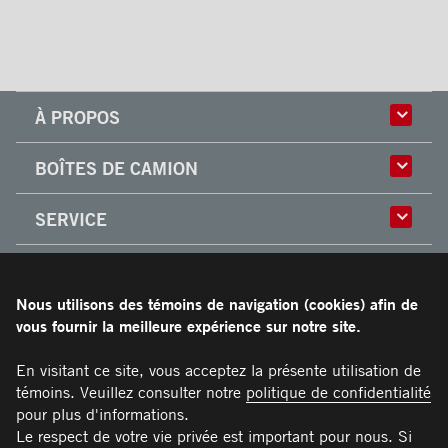
À PROPOS
Histoire
BOÎTES DE CAMION
Culture
Usine
Boîtes multi-usages
SERVICE
Partenaire
Classik
Carrières
X-Treme
Réparation de boîtes de camion
ACCESSOIRES
Boîtes réfrigérées
Réparation et installation
Frio
de monte-charges
Nous utilisons des témoins de navigation (cookies) afin de
Portes
RESSOURCES
Arctik
Pièces
vous fournir la meilleure expérience sur notre site.
Toits
Planchers
Garantie limitée de Transit
En visitant ce site, vous acceptez la présente utilisation de
CARRIÈRES
Marches
Conditions générales
témoins. Veuillez consulter notre
politique de confidentialité
Barres d'attaches
Manuel du propriétaire et Procédures d’entretien
pour plus d'informations.
NOUS JOINDRE
Éclairages
recommandées
Le respect de votre vie privée est important pour nous. Si
Poignées