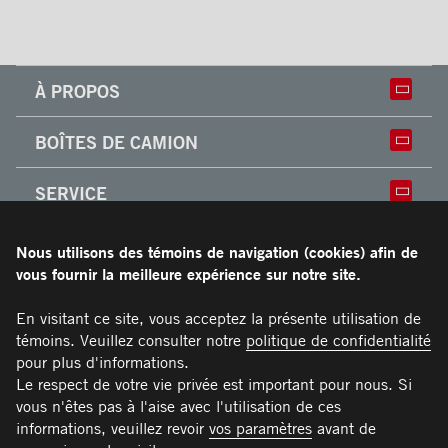
À PROPOS
Histoire
BOÎTES DE CAMION
Culture
Usine
Boîtes multi-usages
SERVICE
Partenaire
Classik
Carrières
X-Treme
Réparation de boîtes de camion
ACCESSOIRES
Boîtes réfrigérées
Nous utilisons des témoins de navigation (cookies) afin de
Réparation et installation
Frio
vous fournir la meilleure expérience sur notre site.
de monte-charges
Portes
RESSOURCES
Arctik
Pièces
Toits
En visitant ce site, vous acceptez la présente utilisation de
Planchers
Garantie limitée de Transit
témoins. Veuillez consulter notre
politique de confidentialité
CARRIÈRES
Marches
Conditions générales
pour plus d'informations.
Barres d'attaches
Manuel du propriétaire et Procédures d’entretien
Le respect de votre vie privée est important pour nous. Si
NOUS JOINDRE
Éclairages
recommandées
vous n'êtes pas à l'aise avec l'utilisation de ces
Poignées
Téléphone :
Sans frais :
Télécopieur :
Pièces :
Service :
Ventes :
PIECES@TRANSIT.CA
VENTES@TRANSIT.CA
SERVICE@TRANSIT.CA
1 877 382-0104
514 382-0104
514 383-5636
informations, veuillez revoir
vos paramètres
avant de
3600, boulevard Industriel
MEMBRE DE
Pare-chocs