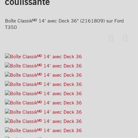
coulissante
Boîte Classikᴹᴰ 14' avec Deck 36" (2161809) sur Ford
T350
Ajouter
Par
aux
favoris