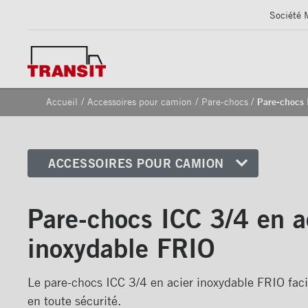
Société 
/
/
/
Accueil
Accessoires pour camion
Pare-chocs
Pare-chocs 
ACCESSOIRES POUR CAMION
Coins avant
Pare-chocs ICC 3/4 en a
Bandes de sécurité
réfléchissantes
inoxydable FRIO
Cadrages arrières
Portes
Le pare-chocs ICC 3/4 en acier inoxydable FRIO facil
en toute sécurité.
Pare-chocs