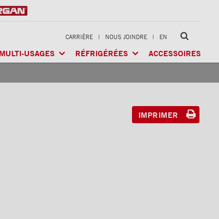
CARRIÈRE
|
NOUS JOINDRE
|
EN
MULTI-USAGES
RÉFRIGÉRÉES
ACCESSOIRES
LTI-USAGES
CLASSIK
MD
/ MULTI-USAGES
ARCTIK
MD
/ RÉFRIGÉRÉE
GÉRÉE
X-TREME
MD
/ CHARGES LOURDES
FRIO
MD
/ RÉFRIGÉRÉE
RIGÉRÉE
IMPRIMER