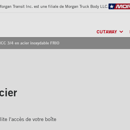
Morgan Transit Inc. est une filiale de Morgan Truck Body LLC.
CUTAWAY
ICC 3/4 en acier inoxydable FRIO
CLASSIK
MD
/ MU
FRIO
MD
/ RÉFRI
ARCTIK
MD
/ RÉF
cier
ite l'accès de votre boîte