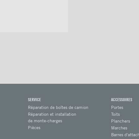
SERVICE
ACCESSOIRES
Réparation de boîtes de camion
Portes
Réparation et installation
Toits
de monte-charges
Planchers
Pièces
Marches
Barres d'attac