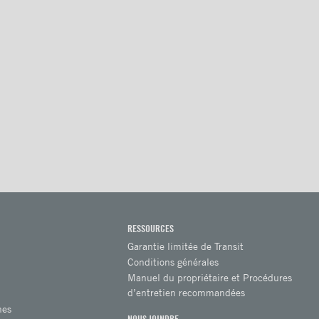
RESSOURCES
Garantie limitée de Transit
Conditions générales
Manuel du propriétaire et Procédures
d’entretien recommandées
hes
NOUS JOINDRE