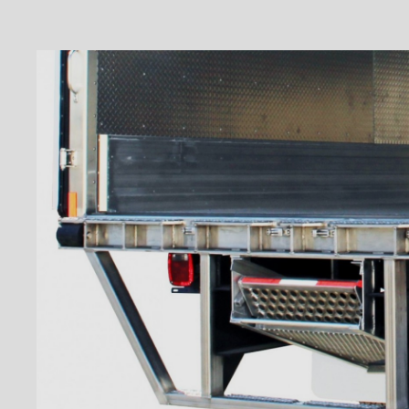
Marchepied ''Grip Strut''
Marchepied double ''Grip
Strut''
Pare-choc ICC
Pare-choc ICC en angle
Pare-choc ICC pleine largeur
Pare-chocs marchepied de 8"
en acier antidérpant
Pare-chocs marchepied de
12" en grip strut galvanisé
Pare-chocs marchepied de 7"
en grip strut galvanisé
Pare-chocs marchepied
double en grip strut