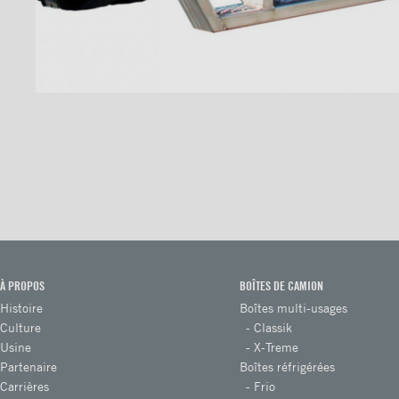
Pare-chocs ICC 3/4 en
aluminium
Pare-chocs ICC pleine largeur
en acier
Pare-chocs ICC pleine largeur
en acier inoxydable
Pare-chocs ICC pleine largeur
en aluminium
Pare-chocs ICC aluminium
Pare-chocs ICC aluminium
avec extension
À PROPOS
BOÎTES DE CAMION
Pare-chocs ICC aluminium «
Histoire
Boîtes multi-usages
full loop » avec extension
Culture
Classik
Usine
X-Treme
Pare-chocs ICC galvanisé
Partenaire
Boîtes réfrigérées
Carrières
Frio
Pare-chocs ICC galvanisé