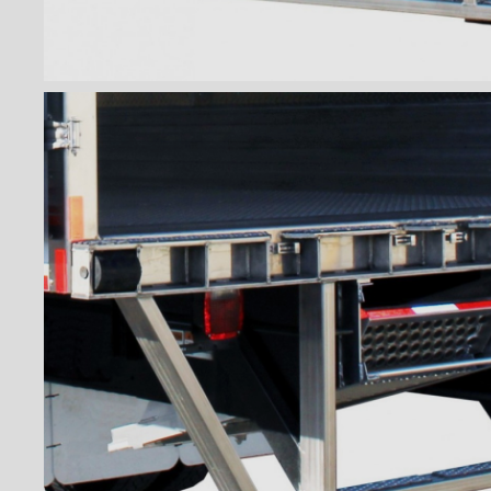
Pare-chocs marchepied de
12" en aluminium
Pare-chocs marchepied de
12" en métal déployé
Pare-chocs marchepied
double en métal déployé
Pare-chocs ICC en acier
Pare-chocs ICC en acier
inoxydable
Pare-chocs ICC en aluminium
Pare-chocs ICC 3/4 en acier
Pare-chocs ICC 3/4 en acier
inoxydable
Pare-chocs ICC 3/4 en acier
inoxydable FRIO