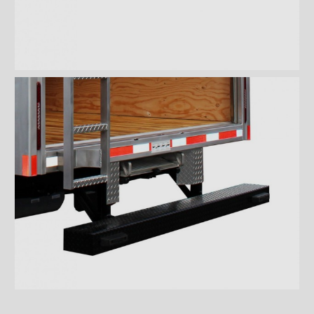
Pare-chocs marchepied de
12" en aluminium
Pare-chocs marchepied de
12" en métal déployé
Pare-chocs marchepied
double en métal déployé
Pare-chocs ICC en acier
Pare-chocs ICC en acier
inoxydable
Pare-chocs ICC en aluminium
Pare-chocs ICC 3/4 en acier
Pare-chocs ICC 3/4 en acier
inoxydable
Pare-chocs ICC 3/4 en acier
inoxydable FRIO