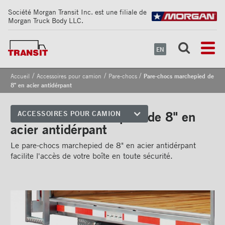
Société Morgan Transit Inc. est une filiale de
Morgan Truck Body LLC.
EN
/
/
/
Accueil
Accessoires pour camion
Pare-chocs
Pare-chocs marchepied de
8" en acier antidérpant
Pare-chocs marchepied de 8" en
ACCESSOIRES POUR CAMION
acier antidérpant
Coins avant
Le pare-chocs marchepied de 8" en acier antidérpant
Bandes de sécurité
facilite l'accès de votre boîte en toute sécurité.
réfléchissantes
Cadrages arrières
Portes
Pare-chocs