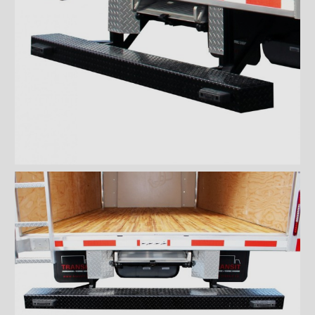
Marchepied ''Grip Strut''
Marchepied double ''Grip
Strut''
Pare-choc ICC
Pare-choc ICC en angle
Pare-choc ICC pleine largeur
Pare-chocs marchepied de 8"
en acier antidérpant
Pare-chocs marchepied de
12" en grip strut galvanisé
Pare-chocs marchepied de 7"
en grip strut galvanisé
Pare-chocs marchepied
double en grip strut