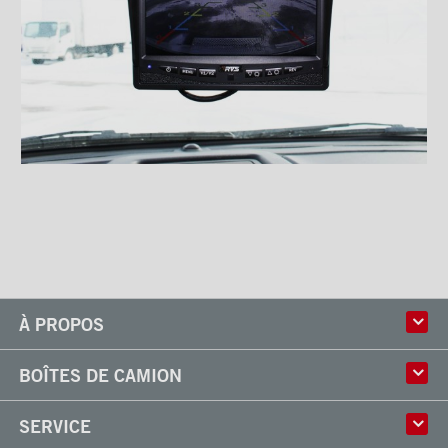
À PROPOS
Histoire
BOÎTES DE CAMION
Culture
Usine
Boîtes multi-usages
SERVICE
Partenaire
Classik