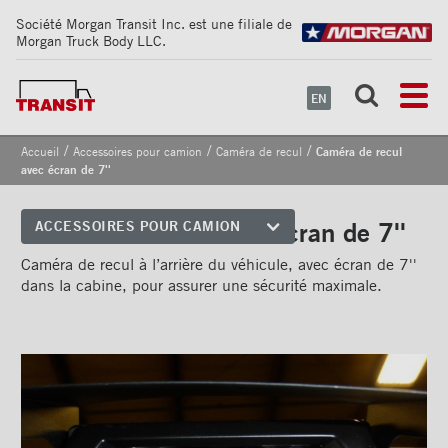
Société Morgan Transit Inc. est une filiale de
Morgan Truck Body LLC.
EN
/
/
/
Accueil
Accessoires pour camion
Caméra de recul
Caméra de recul
avec écran de 7''
Caméra de recul avec écran de 7''
ACCESSOIRES POUR CAMION
Coins avant
Caméra de recul à l’arrière du véhicule, avec écran de 7''
dans la cabine, pour assurer une sécurité maximale.
Bandes de sécurité
réfléchissantes
Cadrages arrières
Portes
Pare-chocs