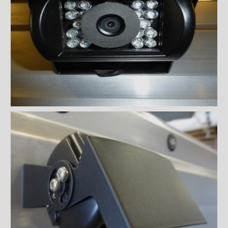
Planchers
Toits
Éclairages extérieur
Bandes protectrices
Profilés d'arrimage
Éclairages intérieur
Rampes
Finitions intérieures
Monte-charges MAXON
Marches
Échelles et passerelles
Caméra de recul