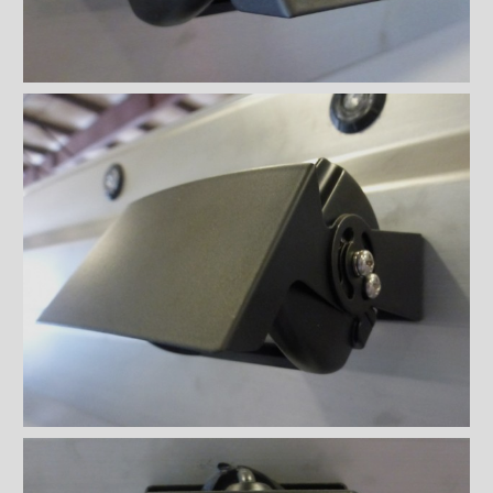
Caméra de recul avec écran
de 7''
Caméra de recul encastrée
dans la barre de lumières de
gabarit avec écran LCD 7''
Sous-structures
Coffres
Poignées et serrures
Ventilations