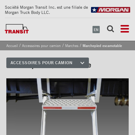
Société Morgan Transit Inc. est une filiale de
Morgan Truck Body LLC.
EN
/
/
/
Accueil
Accessoires pour camion
Marches
Marchepied escamotable
Marchepied escamotable
ACCESSOIRES POUR CAMION
Coins avant
Bandes de sécurité
réfléchissantes
Cadrages arrières
Portes
Pare-chocs