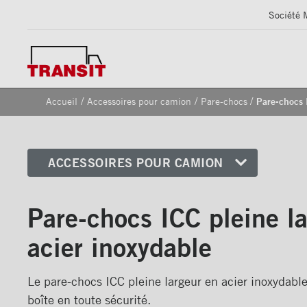
Société 
/
/
/
Accueil
Accessoires pour camion
Pare-chocs
Pare-chocs 
ACCESSOIRES POUR CAMION
Coins avant
Pare-chocs ICC pleine l
Bandes de sécurité
réfléchissantes
acier inoxydable
Cadrages arrières
Portes
Le pare-chocs ICC pleine largeur en acier inoxydable 
boîte en toute sécurité.
Pare-chocs