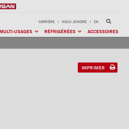
CARRIÈRE
|
NOUS JOINDRE
|
EN
MULTI-USAGES
RÉFRIGÉRÉES
ACCESSOIRES
LTI-USAGES
CLASSIK
MD
/ MULTI-USAGES
ARCTIK
MD
/ RÉFRIGÉRÉE
GÉRÉE
X-TREME
MD
/ CHARGES LOURDES
FRIO
MD
/ RÉFRIGÉRÉE
RIGÉRÉE
IMPRIMER