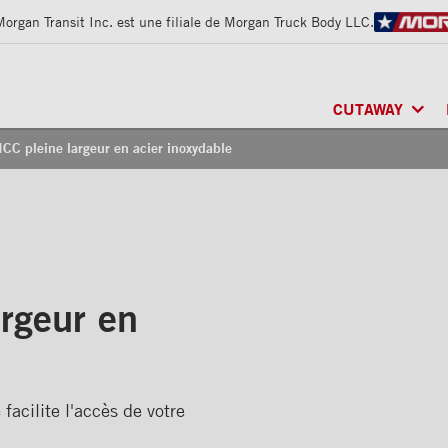
Morgan Transit Inc. est une filiale de Morgan Truck Body LLC.
CUTAWAY
ICC pleine largeur en acier inoxydable
CLASSIK
MD
/ MU
FRIO
MD
/ RÉFRI
ARCTIK
MD
/ RÉF
argeur en
facilite l'accès de votre