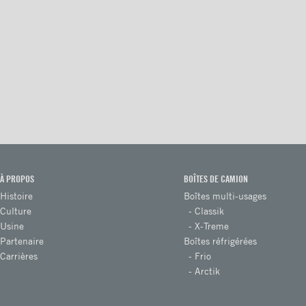
Marchepied ''Grip Strut''
Marchepied double ''Grip
Strut''
Pare-choc ICC
Pare-choc ICC en angle
Pare-choc ICC pleine largeur
Pare-chocs marchepied de 8"
en acier antidérpant
À PROPOS
BOÎTES DE CAMION
Histoire
Boîtes multi-usages
Pare-chocs marchepied de
Culture
Classik
12" en grip strut galvanisé
Usine
X-Treme
Pare-chocs marchepied de 7"
Partenaire
Boîtes réfrigérées
en grip strut galvanisé
Carrières
Frio
Arctik
Pare-chocs marchepied
double en grip strut