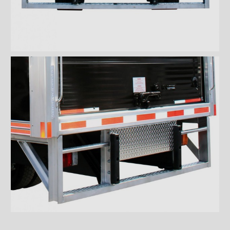
Pare-chocs marchepied de
12" en aluminium
Pare-chocs marchepied de
12" en métal déployé
Pare-chocs marchepied
double en métal déployé
Pare-chocs ICC en acier
Pare-chocs ICC en acier
inoxydable
Pare-chocs ICC en aluminium
Pare-chocs ICC 3/4 en acier
Pare-chocs ICC 3/4 en acier
inoxydable
Pare-chocs ICC 3/4 en acier
inoxydable FRIO