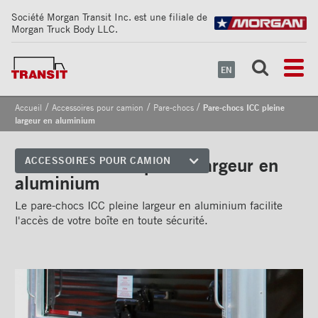
Société Morgan Transit Inc. est une filiale de
Morgan Truck Body LLC.
EN
/
/
/
Accueil
Accessoires pour camion
Pare-chocs
Pare-chocs ICC pleine
largeur en aluminium
Pare-chocs ICC pleine largeur en
ACCESSOIRES POUR CAMION
aluminium
Coins avant
Le pare-chocs ICC pleine largeur en aluminium facilite
Bandes de sécurité
l'accès de votre boîte en toute sécurité.
réfléchissantes
Cadrages arrières
Portes
Pare-chocs