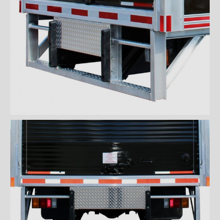
Marchepied ''Grip Strut''
Marchepied double ''Grip
Strut''
Pare-choc ICC
Pare-choc ICC en angle
Pare-choc ICC pleine largeur
Pare-chocs marchepied de 8"
en acier antidérpant
Pare-chocs marchepied de
12" en grip strut galvanisé
Pare-chocs marchepied de 7"
en grip strut galvanisé
Pare-chocs marchepied
double en grip strut