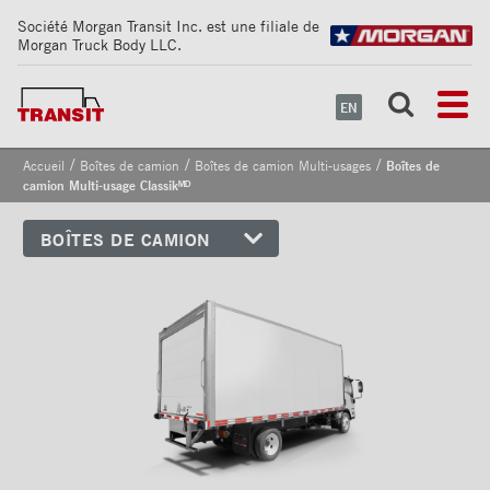
Société Morgan Transit Inc. est une filiale de
Morgan Truck Body LLC.
EN
/
/
/
Accueil
Boîtes de camion
Boîtes de camion Multi-usages
Boîtes de
camion Multi-usage Classikᴹᴰ
BOÎTES DE CAMION
Boîtes de camion sur Cutaway
Boîtes de camion Multi-usages
Boîtes de camion Multi-usage
Classikᴹᴰ
Brochure Boîte Classik
Boîtes de camion Multi-
usages X‑Tremeᴹᴰ