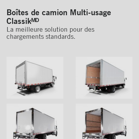
Boîtes de camion réfrigérées
Boîtes de camion Multi-usage
Classikᴹᴰ
Boîte Cutaway Classikᴹᴰ
La meilleure solution pour des
Boîte Cutaway Classikᴹᴰ
chargements standards.
Profilair
Boîte Cutaway Frioᴹᴰ
Boîte Cutaway Arctikᴹᴰ