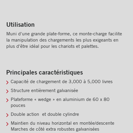
Planchers
Toits
Utilisation
Éclairages extérieur
Muni d'une grande plate-forme, ce monte-charge facilite
Bandes protectrices
la manipulation des chargements les plus exigeants en
plus d'être idéal pour les chariots et palettes.
Profilés d'arrimage
Éclairages intérieur
Principales caractéristiques
Rampes
Capacité de chargement de 3,000 à 5,000 livres
Finitions intérieures
Structure entièrement galvanisée
Monte-charges MAXON
Plateforme « wedge » en aluminium de 60 x 80
Monte-charge MAXON TE-20
pouces
STE
Double action et double cylindre
Monte-charge MAXON TE-25
Maintien du niveau horizontal en montée/descente
Marches de côté extra robustes galvanisées
Monte-charge MAXON TE-33