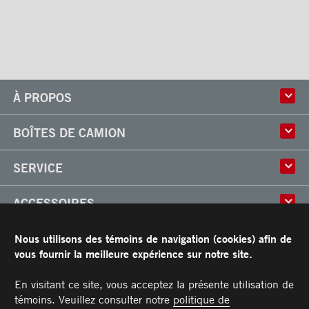
À PROPOS
Histoire
BOÎTES DE CAMION
Culture
Usine
Boîtes multi-usages
SERVICE
Partenaire
Classik
Carrières
X-Treme
Réparation de boîtes de camion
ACCESSOIRES
Boîtes réfrigérées
Réparation et installation
Frio
de monte-charges
Portes
RESSOURCES
Nous utilisons des témoins de navigation (cookies) afin de
Arctik
Pièces
Toits
vous fournir la meilleure expérience sur notre site.
Planchers
Garantie limitée de Transit
CARRIÈRES
Marches
Conditions générales
En visitant ce site, vous acceptez la présente utilisation de
Barres d'attaches
Manuel du propriétaire et Procédures d’entretien recommandées
témoins. Veuillez consulter notre
politique de
NOUS JOINDRE
Éclairages