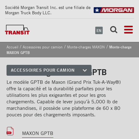
Société Morgan Transit Inc. est une filiale de
Morgan Truck Body LLC.
EN
/
/
/
Accueil
Accessoires pour camion
Monte-charges MAXON
Monte-charge
MAXON GPTB
Monte-charge MAXON GPTB
ACCESSOIRES POUR CAMION
Coins avant
Le modèle GPTB de Maxon (Grand Prix Tuk-A-Way®)
offre la capacité et la durabilité parfaites pour les
Bandes de sécurité
utilisations les plus exigeantes et pour les gros
réfléchissantes
chargements. Capable de lever jusqu’à 5,000 lb de
marchandises, il possède une plateforme de 60 x 80
Cadrages arrières
pouces pour des chargements imposants.
Portes
MAXON GPTB
Pare-chocs