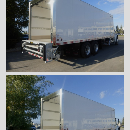
Caméra de recul
Sous-structures
Coffres
Poignées et serrures
Ventilations