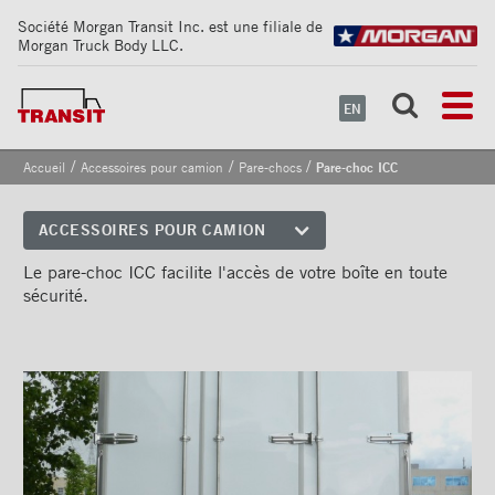
Société Morgan Transit Inc. est une filiale de
Morgan Truck Body LLC.
EN
/
/
/
Accueil
Accessoires pour camion
Pare-chocs
Pare-choc ICC
Pare-choc ICC
ACCESSOIRES POUR CAMION
Coins avant
Le pare-choc ICC facilite l'accès de votre boîte en toute
sécurité.
Bandes de sécurité
réfléchissantes
Cadrages arrières
Portes
Pare-chocs