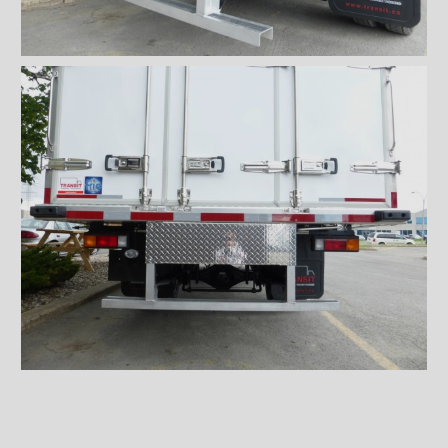
12" en aluminium
Pare-chocs marchepied de
12" en métal déployé
Pare-chocs marchepied
double en métal déployé
Pare-chocs ICC en acier
Pare-chocs ICC en acier
inoxydable
Pare-chocs ICC en aluminium
Pare-chocs ICC 3/4 en acier
Pare-chocs ICC 3/4 en acier
inoxydable
Pare-chocs ICC 3/4 en acier
inoxydable FRIO
Pare-chocs ICC 3/4 en