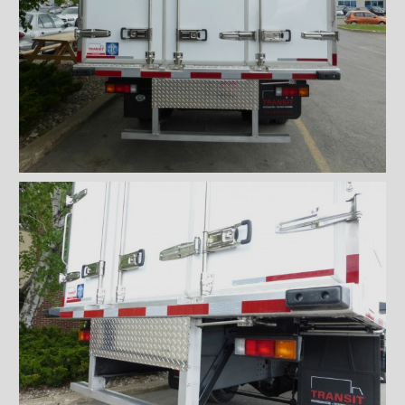
Marchepied ''Grip Strut''
Marchepied double ''Grip
Strut''
Pare-choc ICC
Pare-choc ICC en angle
Pare-choc ICC pleine largeur
Pare-chocs marchepied de 8"
en acier antidérpant
Pare-chocs marchepied de
12" en grip strut galvanisé
Pare-chocs marchepied de 7"
en grip strut galvanisé
Pare-chocs marchepied
double en grip strut
Pare-chocs marchepied de