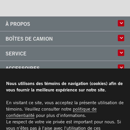
aluminium
Pare-chocs ICC pleine largeur
en acier
À PROPOS
Pare-chocs ICC pleine largeur
Histoire
en acier inoxydable
BOÎTES DE CAMION
Culture
Pare-chocs ICC pleine largeur
Usine
Boîtes multi-usages
en aluminium
SERVICE
Partenaire
Classik
Carrières
X-Treme
Réparation de boîtes de camion
Pare-chocs ICC aluminium
ACCESSOIRES
Boîtes réfrigérées
Réparation et installation
Pare-chocs ICC aluminium
Frio
de monte-charges
Portes
avec extension
RESSOURCES
Nous utilisons des témoins de navigation (cookies) afin de
Arctik
Pièces
Toits
vous fournir la meilleure expérience sur notre site.
Pare-chocs ICC aluminium «
Planchers
Garantie limitée de Transit
full loop » avec extension
CARRIÈRES
Marches
Conditions générales
En visitant ce site, vous acceptez la présente utilisation de
Barres d'attaches
Manuel du propriétaire et Procédures d’entretien recommandées
Pare-chocs ICC galvanisé
témoins. Veuillez consulter notre
politique de
NOUS JOINDRE
Éclairages
confidentialité
pour plus d'informations.
Pare-chocs ICC galvanisé
Poignées
Téléphone :
Sans frais :
Télécopieur :
Pièces :
Service :
Ventes :
PIECES@TRANSIT.CA
VENTES@TRANSIT.CA
SERVICE@TRANSIT.CA
1 877 382-0104
514 382-0104
514 383-5636
Le respect de votre vie privée est important pour nous. Si
3600, boulevard Industriel
avec extension
MEMBRE DE
Pare-chocs
vous n'êtes pas à l'aise avec l'utilisation de ces
Laval (Québec) H7L 4R9