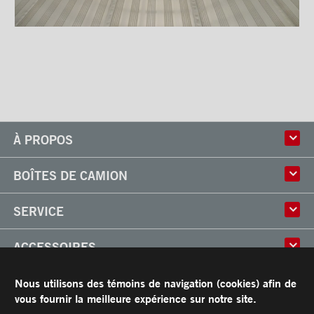
Ventilations
À PROPOS
Histoire
BOÎTES DE CAMION
Culture
Usine
Boîtes multi-usages
SERVICE
Partenaire
Classik
Carrières
X-Treme
Réparation de boîtes de camion
ACCESSOIRES
Boîtes réfrigérées
Réparation et installation
Frio
de monte-charges
Portes
RESSOURCES
Nous utilisons des témoins de navigation (cookies) afin de
Arctik
Pièces
Toits
vous fournir la meilleure expérience sur notre site.
Planchers
Garantie limitée de Transit