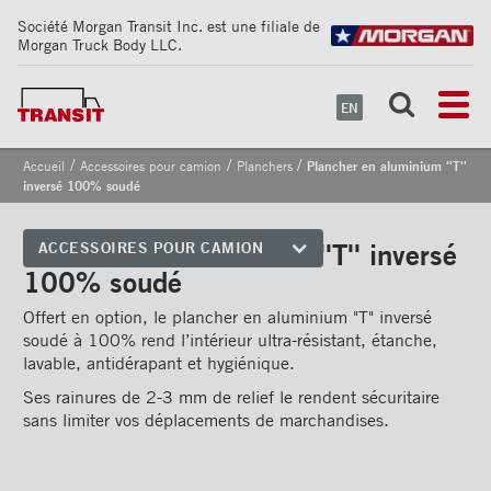
Société Morgan Transit Inc. est une filiale de
Morgan Truck Body LLC.
EN
/
/
/
Accueil
Accessoires pour camion
Planchers
Plancher en aluminium ''T''
inversé 100% soudé
Plancher en aluminium ''T'' inversé
ACCESSOIRES POUR CAMION
100% soudé
Coins avant
Offert en option, le plancher en aluminium "T" inversé
Bandes de sécurité
soudé à 100% rend l’intérieur ultra-résistant, étanche,
réfléchissantes
lavable, antidérapant et hygiénique.
Cadrages arrières
Ses rainures de 2-3 mm de relief le rendent sécuritaire
sans limiter vos déplacements de marchandises.
Portes
Pare-chocs