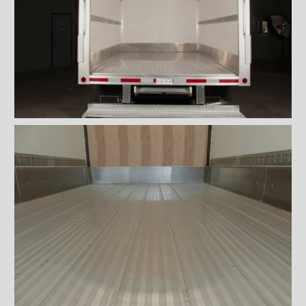
Éclairages extérieur
Bandes protectrices
Profilés d'arrimage
Éclairages intérieur
Rampes
Finitions intérieures
Monte-charges MAXON
Marches
Échelles et passerelles
Caméra de recul
Sous-structures
Coffres
Poignées et serrures