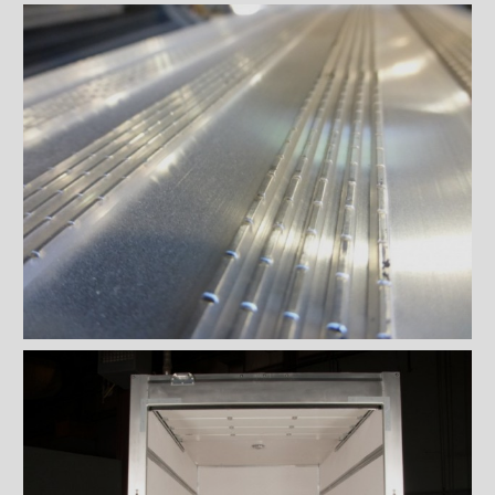
Planchers
Plancher en corindon
Plancher en pin
Plancher en aluminium ''T''
inversé
Plancher en aluminium ''T''
inversé 100% soudé
Plancher en bois franc laminé
Plancher en bois franc non
laminé
Plancher en RigaTex 18 mm
Plancher recouvert de Line-X
Toits