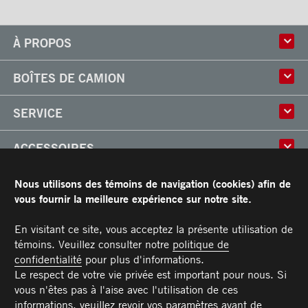
À PROPOS
Histoire
BOÎTES DE CAMION
Culture
Usine
Boîtes multi-usages
SERVICE
Partenaire
Classik
Carrières
X-Treme
Réparation de boîtes de camion
ACCESSOIRES
Boîtes réfrigérées
Réparation et installation
Frio
de monte-charges
Portes
RESSOURCES
Nous utilisons des témoins de navigation (cookies) afin de
Arctik
Pièces
Toits
vous fournir la meilleure expérience sur notre site.
Planchers
Garantie limitée de Transit
CARRIÈRES
Marches
Conditions générales
En visitant ce site, vous acceptez la présente utilisation de
Barres d'attaches
Manuel du propriétaire et Procédures d’entretien recommandées
témoins. Veuillez consulter notre
politique de
NOUS JOINDRE
Éclairages
confidentialité
pour plus d'informations.
Poignées
Téléphone :
Sans frais :
Télécopieur :
Pièces :
Service :
Ventes :
PIECES@TRANSIT.CA
VENTES@TRANSIT.CA
SERVICE@TRANSIT.CA
1 877 382-0104
514 382-0104
514 383-5636
Le respect de votre vie privée est important pour nous. Si
3600, boulevard Industriel
MEMBRE DE
Pare-chocs
vous n'êtes pas à l'aise avec l'utilisation de ces
Laval (Québec) H7L 4R9
Rampes
informations, veuillez revoir
vos paramètres
avant de