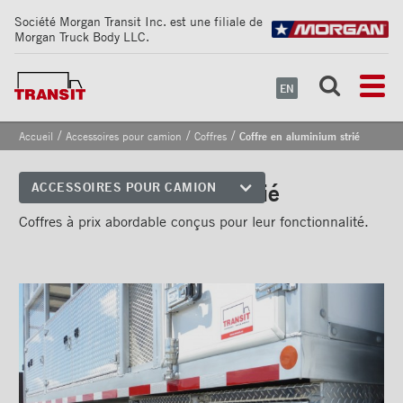
Société Morgan Transit Inc. est une filiale de
Morgan Truck Body LLC.
EN
/
/
/
Accueil
Accessoires pour camion
Coffres
Coffre en aluminium strié
Coffre en aluminium strié
ACCESSOIRES POUR CAMION
Coins avant
Coffres à prix abordable conçus pour leur fonctionnalité.
Bandes de sécurité
réfléchissantes
Cadrages arrières
Portes
Pare-chocs