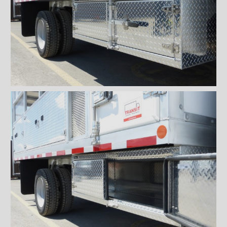
Planchers
Toits
Éclairages extérieur
Bandes protectrices
Profilés d'arrimage
Éclairages intérieur
Rampes
Finitions intérieures
Monte-charges MAXON
Marches
Échelles et passerelles
Caméra de recul
Sous-structures