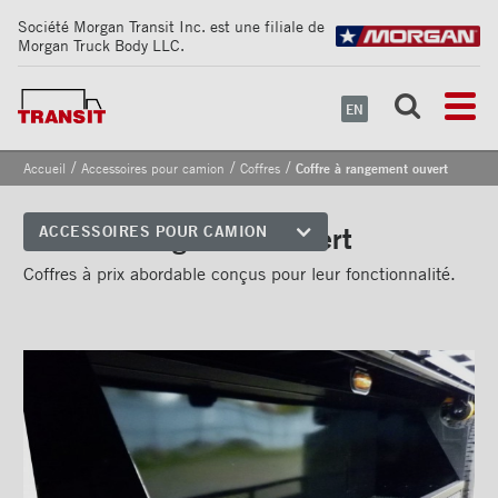
Société Morgan Transit Inc. est une filiale de
Morgan Truck Body LLC.
EN
/
/
/
Accueil
Accessoires pour camion
Coffres
Coffre à rangement ouvert
Coffre à rangement ouvert
ACCESSOIRES POUR CAMION
Coins avant
Coffres à prix abordable conçus pour leur fonctionnalité.
Bandes de sécurité
réfléchissantes
Cadrages arrières
Portes
Pare-chocs