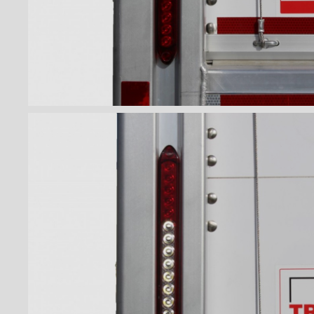
Lumière ovale DEL Rouge
Lumière ovale DEL Blanche
Lumière ovale DEL Combo
Bandes protectrices
Profilés d'arrimage
Éclairages intérieur
Rampes
Finitions intérieures
Monte-charges MAXON
Marches
Échelles et passerelles
Caméra de recul