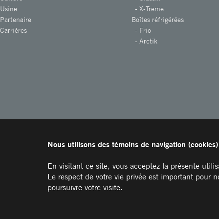
Usine
X-Treme
Partenaire
Boîtes réfrigérées
Carrières
Frio
Arctik
Nous utilisons des témoins de navigation (cookies) 
MEMBRE DE
En visitant ce site, vous acceptez la présente utili
Le respect de votre vie privée est important pour no
poursuivre votre visite.
© 2026 Tous droits réservés. Société Morgan Transit.
Politique de confidentialité