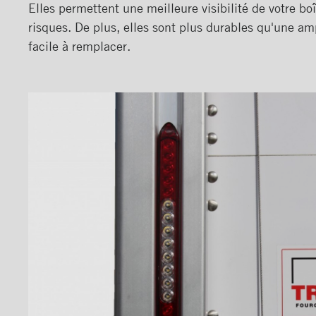
Elles permettent une meilleure visibilité de votre bo
Planchers
risques. De plus, elles sont plus durables qu'une am
facile à remplacer.
Toits
Éclairages extérieur
Barre combo D.E.L.
Barre combo D.E.L. avec
protecteur
Barre optique D.E.L.
Feux de gabarit D.E.L.
Clignotant de côté D.E.L.
Clignotant encastré D.E.L.
Lumière d’appoint
Lumière tracteur DEL avec
support