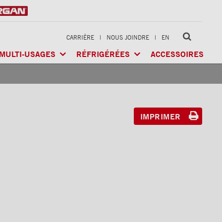
CARRIÈRE
|
NOUS JOINDRE
|
EN
MULTI-USAGES
RÉFRIGÉRÉES
ACCESSOIRES
LTI-USAGES
CLASSIK
MD
/ MULTI-USAGES
ARCTIK
MD
/ RÉFRIGÉRÉE
GÉRÉE
X-TREME
MD
/ CHARGES LOURDES
FRIO
MD
/ RÉFRIGÉRÉE
RIGÉRÉE
IMPRIMER