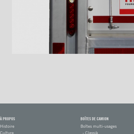
Sous-structures
Coffres
Poignées et serrures
Ventilations
À PROPOS
BOÎTES DE CAMION
Histoire
Boîtes multi-usages
Culture
Classik