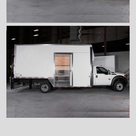
Sous-structures
Coffres
Poignées et serrures
Serrure à compression
Serrure à compression
encastrée
Serrure à palette (400)
Poignée en ''L'' (311)
Poignée pour porte
coulissante
Bouton poussoir sortie
d'urgence
Ventilations