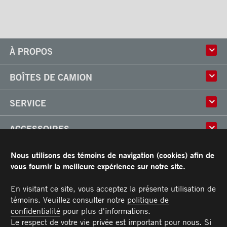
À PROPOS
Histoire
BOÎTES DE CAMION
Culture
Usine
Boîtes multi-usages
SERVICE
Partenaire
Classik
Carrières
X-Treme
Réparation de boîtes de camion
ACCESSOIRES
Boîtes réfrigérées
Réparation et installation
Frio
de monte-charges
Portes
RESSOURCES
Nous utilisons des témoins de navigation (cookies) afin de
Arctik
Pièces
Toits
vous fournir la meilleure expérience sur notre site.
Planchers
Garantie limitée de Transit
CARRIÈRES
Marches
Conditions générales
En visitant ce site, vous acceptez la présente utilisation de
Barres d'attaches
Manuel du propriétaire et Procédures d’entretien recommandées
témoins. Veuillez consulter notre
politique de
NOUS JOINDRE
Éclairages
confidentialité
pour plus d'informations.
Poignées
Téléphone :
Sans frais :
Télécopieur :
Pièces :
Service :
Ventes :
PIECES@TRANSIT.CA
VENTES@TRANSIT.CA
SERVICE@TRANSIT.CA
1 877 382-0104
514 382-0104
514 383-5636
Le respect de votre vie privée est important pour nous. Si
3600, boulevard Industriel