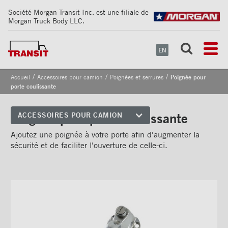
Société Morgan Transit Inc. est une filiale de
Morgan Truck Body LLC.
EN
/
/
/
Accueil
Accessoires pour camion
Poignées et serrures
Poignée pour
porte coulissante
Poignée pour porte coulissante
ACCESSOIRES POUR CAMION
Coins avant
Ajoutez une poignée à votre porte afin d'augmenter la
sécurité et de faciliter l'ouverture de celle-ci.
Bandes de sécurité
réfléchissantes
Cadrages arrières
Portes
Pare-chocs