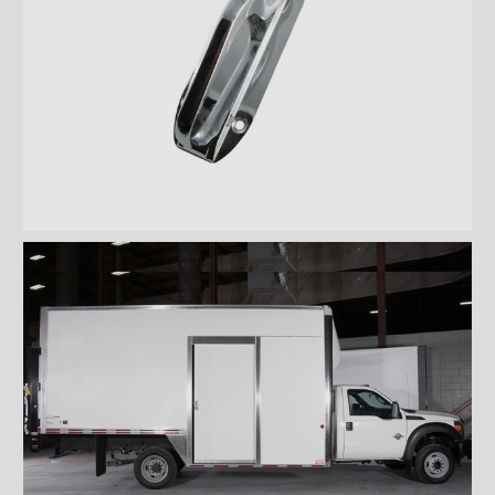
Planchers
Toits
Éclairages extérieur
Bandes protectrices
Profilés d'arrimage
Éclairages intérieur
Rampes
Finitions intérieures
Monte-charges MAXON
Marches
Échelles et passerelles
Caméra de recul