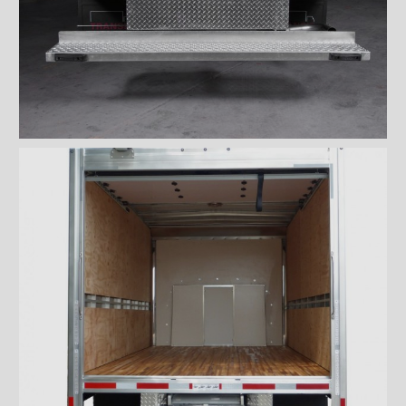
Lumière ovale DEL Rouge
Lumière ovale DEL Blanche
Lumière ovale DEL Combo
Bandes protectrices
Profilés d'arrimage
Éclairages intérieur
Rampes
Finitions intérieures
Monte-charges MAXON
Marches
Échelles et passerelles
Caméra de recul