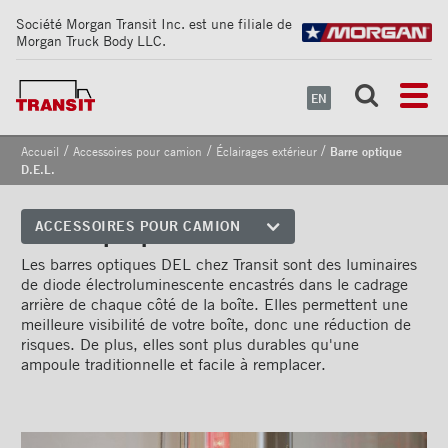
Société Morgan Transit Inc. est une filiale de
Morgan Truck Body LLC.
EN
/
/
/
Accueil
Accessoires pour camion
Éclairages extérieur
Barre optique
D.E.L.
Barre optique D.E.L.
ACCESSOIRES POUR CAMION
Coins avant
Les barres optiques DEL chez Transit sont des luminaires
de diode électroluminescente encastrés dans le cadrage
Bandes de sécurité
arrière de chaque côté de la boîte. Elles permettent une
réfléchissantes
meilleure visibilité de votre boîte, donc une réduction de
risques. De plus, elles sont plus durables qu'une
Cadrages arrières
ampoule traditionnelle et facile à remplacer.
Portes
Pare-chocs