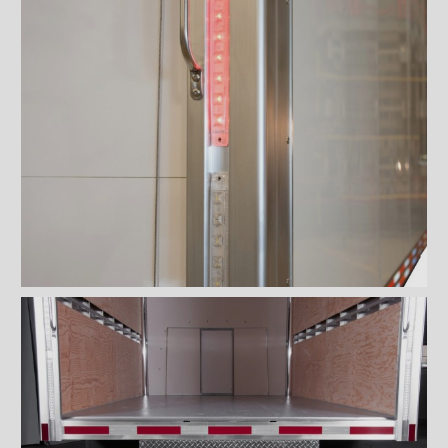
Planchers
Toits
Éclairages extérieur
Barre combo D.E.L.
Barre combo D.E.L. avec
protecteur
Barre optique D.E.L.
Feux de gabarit D.E.L.
Clignotant de côté D.E.L.
Clignotant encastré D.E.L.
Lumière d’appoint
Lumière tracteur DEL avec
support