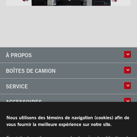
Sous-structures
Coffres
Poignées et serrures
Ventilations
À PROPOS
Histoire
BOÎTES DE CAMION
Culture
Usine
Boîtes multi-usages
SERVICE
Partenaire
Classik
Carrières
X-Treme
Réparation de boîtes de camion
ACCESSOIRES
Boîtes réfrigérées
Réparation et installation
Frio
de monte-charges
Portes
RESSOURCES
Nous utilisons des témoins de navigation (cookies) afin de
Arctik
Pièces
Toits
vous fournir la meilleure expérience sur notre site.
Planchers
Garantie limitée de Transit
CARRIÈRES
Marches
Conditions générales