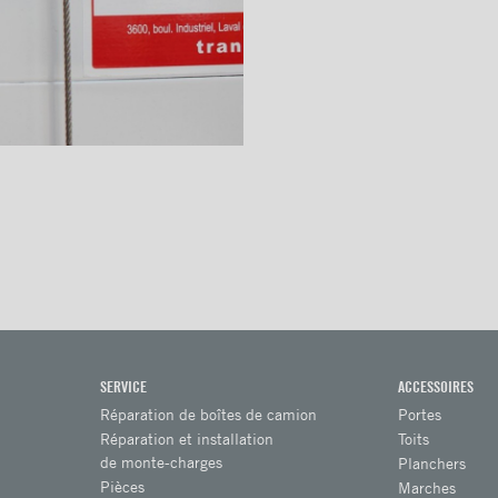
SERVICE
ACCESSOIRES
Réparation de boîtes de camion
Portes
Réparation et installation
Toits
de monte-charges
Planchers
Pièces
Marches