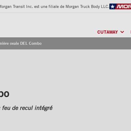
Morgan Transit Inc. est une filiale de Morgan Truck Body LLC.
CUTAWAY
mière ovale DEL Combo
CLASSIK
MD
/ MU
FRIO
MD
/ RÉFRI
ARCTIK
MD
/ RÉF
bo
 feu de recul intégré