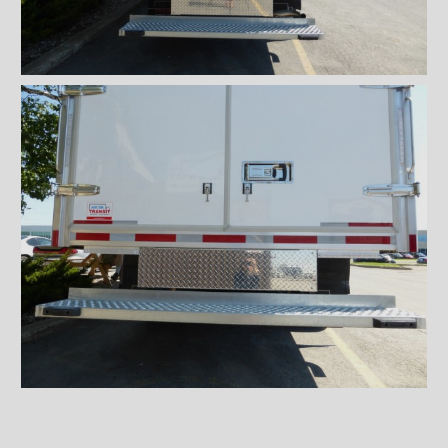
Sous-structures
Coffres
Poignées et serrures
Serrure à compression
Serrure à compression
encastrée
Serrure à palette (400)
Poignée en ''L'' (311)
Poignée pour porte
coulissante
Bouton poussoir sortie
d'urgence
Ventilations