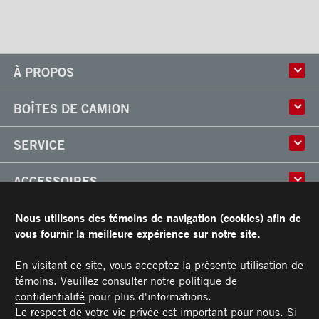
À PROPOS
Histoire
BOÎTES DE CAMION
Culture
Usine
Boîtes multi-usages
SERVICE
Partenaire
Classik
Carrières
X-Treme
Réparation de boîtes de camion
ACCESSOIRES
Boîtes réfrigérées
Réparation et installation
Frio
de monte-charges
Portes
RESSOURCES
Nous utilisons des témoins de navigation (cookies) afin de
Arctik
Pièces
Toits
vous fournir la meilleure expérience sur notre site.
Planchers
Garantie limitée de Transit
CARRIÈRES
Marches
Conditions générales
En visitant ce site, vous acceptez la présente utilisation de
Barres d'attaches
Manuel du propriétaire et Procédures d’entretien recommandées
témoins. Veuillez consulter notre
politique de
NOUS JOINDRE
Éclairages
confidentialité
pour plus d'informations.
Poignées
Téléphone :
Sans frais :
Télécopieur :
Pièces :
Service :
Ventes :
PIECES@TRANSIT.CA
VENTES@TRANSIT.CA
SERVICE@TRANSIT.CA
1 877 382-0104
514 382-0104
514 383-5636
Le respect de votre vie privée est important pour nous. Si
3600, boulevard Industriel