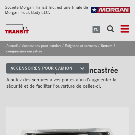
Société Morgan Transit Inc. est une filiale de
Morgan Truck Body LLC.
EN
/
/
/
Accueil
Accessoires pour camion
Poignées et serrures
Serrure à
compression encastrée
Serrure à compression encastrée
ACCESSOIRES POUR CAMION
Coins avant
Ajoutez des serrures à vos portes afin d'augmenter la
sécurité et de faciliter l'ouverture de celles-ci.
Bandes de sécurité
réfléchissantes
Cadrages arrières
Portes
Pare-chocs