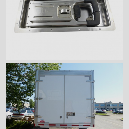
Planchers
Toits
Éclairages extérieur
Bandes protectrices
Profilés d'arrimage
Éclairages intérieur
Rampes
Finitions intérieures
Monte-charges MAXON
Marches
Échelles et passerelles
Caméra de recul