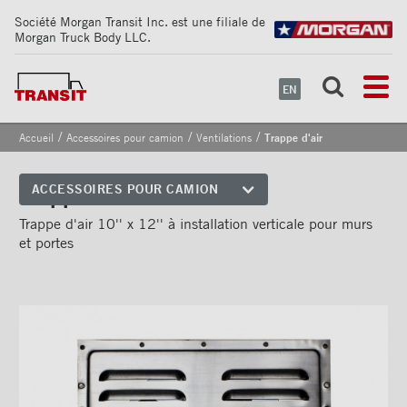
Société Morgan Transit Inc. est une filiale de
Morgan Truck Body LLC.
EN
/
/
/
Accueil
Accessoires pour camion
Ventilations
Trappe d'air
Trappe d'air
ACCESSOIRES POUR CAMION
Coins avant
Trappe d'air 10'' x 12'' à installation verticale pour murs
et portes
Bandes de sécurité
réfléchissantes
Cadrages arrières
Portes
Pare-chocs