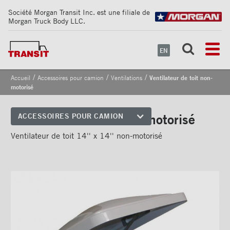
Société Morgan Transit Inc. est une filiale de
Morgan Truck Body LLC.
EN
/
/
/
Accueil
Accessoires pour camion
Ventilations
Ventilateur de toit non-
motorisé
Ventilateur de toit non-motorisé
ACCESSOIRES POUR CAMION
Coins avant
Ventilateur de toit 14'' x 14'' non-motorisé
Bandes de sécurité
réfléchissantes
Cadrages arrières
Portes
Pare-chocs