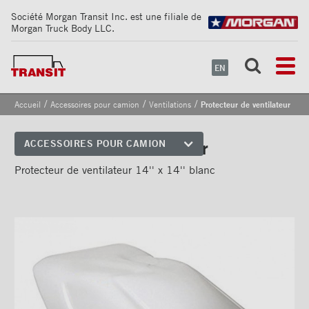
Société Morgan Transit Inc. est une filiale de
Morgan Truck Body LLC.
EN
/
/
/
Accueil
Accessoires pour camion
Ventilations
Protecteur de ventilateur
Protecteur de ventilateur
ACCESSOIRES POUR CAMION
Coins avant
Protecteur de ventilateur 14'' x 14'' blanc
Bandes de sécurité
réfléchissantes
Cadrages arrières
Portes
Pare-chocs