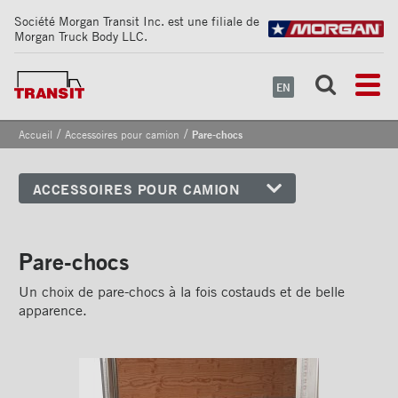
Société Morgan Transit Inc. est une filiale de
Morgan Truck Body LLC.
EN
/
/
Accueil
Accessoires pour camion
Pare-chocs
ACCESSOIRES POUR CAMION
Coins avant
Bandes de sécurité
Pare-chocs
réfléchissantes
Un choix de pare-chocs à la fois costauds et de belle
Cadrages arrières
apparence.
Portes
Pare-chocs