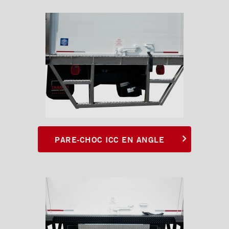
aluminium
Pare-chocs ICC pleine largeur
en acier
Pare-chocs ICC pleine largeur
en acier inoxydable
Pare-chocs ICC pleine largeur
en aluminium
Pare-chocs ICC aluminium
Pare-chocs ICC aluminium
PARE-CHOC ICC EN ANGLE
avec extension
Pare-chocs ICC aluminium «
full loop » avec extension
Pare-chocs ICC galvanisé
Pare-chocs ICC galvanisé
avec extension