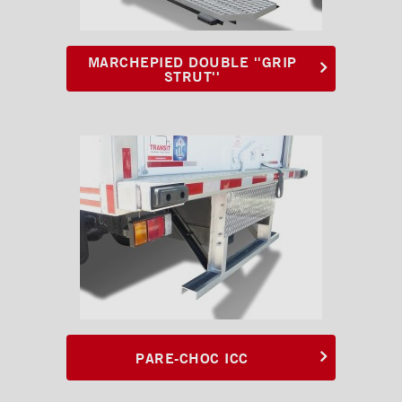
12" en aluminium
Pare-chocs marchepied de
12" en métal déployé
MARCHEPIED DOUBLE ''GRIP
STRUT''
Pare-chocs marchepied
double en métal déployé
Pare-chocs ICC en acier
Pare-chocs ICC en acier
inoxydable
Pare-chocs ICC en aluminium
Pare-chocs ICC 3/4 en acier
Pare-chocs ICC 3/4 en acier
inoxydable
Pare-chocs ICC 3/4 en acier
PARE-CHOC ICC
inoxydable FRIO
Pare-chocs ICC 3/4 en