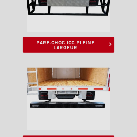
Pare-chocs ICC « full loop »
galvanisé avec extension
Planchers
Toits
PARE-CHOC ICC PLEINE
Éclairages extérieur
LARGEUR
Bandes protectrices
Profilés d'arrimage
Éclairages intérieur
Rampes
Finitions intérieures
Monte-charges MAXON
Marches
Échelles et passerelles