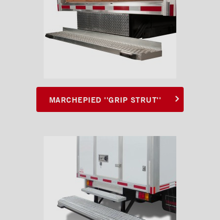
Marchepied ''Grip Strut''
Marchepied double ''Grip
Strut''
Pare-choc ICC
Pare-choc ICC en angle
Pare-choc ICC pleine largeur
MARCHEPIED ''GRIP STRUT''
Pare-chocs marchepied de 8"
en acier antidérpant
Pare-chocs marchepied de
12" en grip strut galvanisé
Pare-chocs marchepied de 7"
en grip strut galvanisé
Pare-chocs marchepied
double en grip strut
Pare-chocs marchepied de