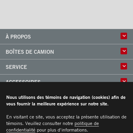
À PROPOS
Histoire
BOÎTES DE CAMION
Culture
Usine
Boîtes multi-usages
SERVICE
Partenaire
Classik
Carrières
X-Treme
Réparation de boîtes de camion
ACCESSOIRES
Boîtes réfrigérées
Réparation et installation
Frio
de monte-charges
Portes
RESSOURCES
Nous utilisons des témoins de navigation (cookies) afin de
Arctik
Pièces
Toits
vous fournir la meilleure expérience sur notre site.
Planchers
Garantie limitée de Transit
CARRIÈRES
Marches
Conditions générales
En visitant ce site, vous acceptez la présente utilisation de
Barres d'attaches
Manuel du propriétaire et Procédures d’entretien recommandées
témoins. Veuillez consulter notre
politique de
NOUS JOINDRE
Éclairages
confidentialité
pour plus d'informations.